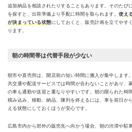
追加納品を相談されたりすることもあります。そのたび
を探すと、出荷準備より手配に時間を取られます。
使え
が決まっている状態
にしておくと、販売計画を立てやす
ります。
朝の時間帯は代替手段が少ない
朝市や直売所は、開店前の短い時間に搬入が集中します
共交通や配送サービスでは時間が合わないことがあり、
の車も通勤や送迎と重なりやすいです。朝の限られた時
積み込み、移動、納品、陳列を終えるには、車を前日か
える状態にしておくほうが安心です。
広島市内から郊外の販売先へ向かう場合、朝の渋滞や駐