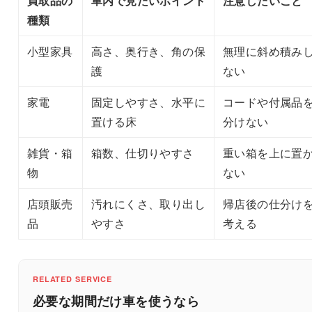
買取品の
車内で見たいポイント
注意したいこと
種類
小型家具
高さ、奥行き、角の保
無理に斜め積み
護
ない
家電
固定しやすさ、水平に
コードや付属品
置ける床
分けない
雑貨・箱
箱数、仕切りやすさ
重い箱を上に置
物
ない
店頭販売
汚れにくさ、取り出し
帰店後の仕分け
品
やすさ
考える
RELATED SERVICE
必要な期間だけ車を使うなら