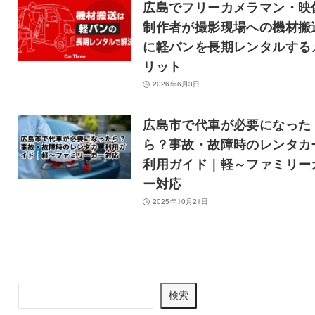
広島でフリーカメラマン・映
制作者が撮影現場への機材搬
に軽バンを長期レンタルする
リット
2026年6月3日
広島市で代車が必要になった
ら？事故・故障時のレンタカ
利用ガイド｜軽～ファミリー
ー対応
2025年10月21日
記事を検索
検
検索
索