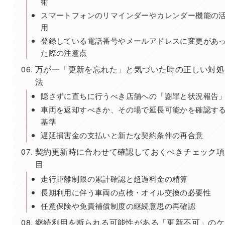
術
スマートフォンのリマインダーやカレンダー機能の
用
登録している電話番号やメールアドレスに変更があ
た際の注意点
万が一「更新を忘れた」と気づいた時の正しい対処
法
隠さずに直ちに行うべき店舗への「謝罪と状況報告
車両を返却すべきか、その場で延長可能かを確認す
基準
遅延損害金の支払いと新たな契約条件の再合意
契約更新時に合わせて確認しておくべきチェック項
目
走行距離制限の累計確認と超過料金の精算
長期利用に伴う車両の点検・オイル交換の必要性
任意保険や免責補償制度の継続意思の再確認
継続利用を断られる可能性がある「更新不可」のケ