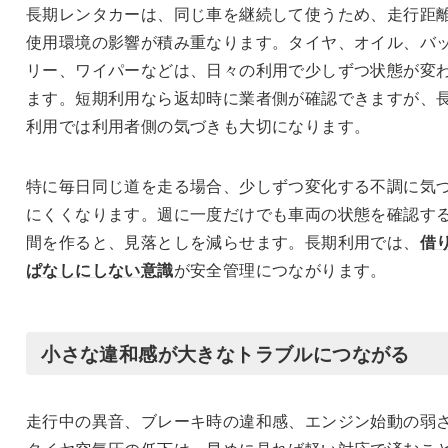
長期レンタカーは、同じ車を継続して使うため、走行距
使用環境の影響が積み重なります。タイヤ、オイル、バ
リー、ワイパーなどは、日々の利用で少しずつ状態が変
ます。短期利用なら返却時に業者側が確認できますが、
利用では利用者側の気づきも大切になります。
特に毎日同じ道を走る場合、少しずつ変化する不調に気
にくくなります。週に一度だけでも車両の状態を確認す
間を作ると、見落としを減らせます。長期利用では、
借
ぱなしにしない意識
が安全管理につながります。
小さな違和感が大きなトラブルにつながる
走行中の異音、ブレーキ時の違和感、エンジン始動の弱