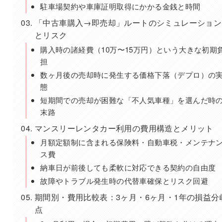
駐車場契約や車庫証明取得にかかる金銭と時間
「中古車購入→即売却」ルートのシミュレーション
とリスク
購入時の諸経費（10万〜15万円）という大きな初期
担
数ヶ月後の売却時に発生する価格下落（デプロ）の
態
短期間での売却が困難な「不人気車種」を選んだ時
末路
マンスリーレンタカー利用の費用構造とメリット
月額定額制に含まれる保険料・自動車税・メンテナ
ス費
納車日が前後しても柔軟に対応できる契約の自由度
故障やトラブル発生時の代替車確保とリスク回避
期間別・費用比較表：3ヶ月・6ヶ月・1年の損益分
点