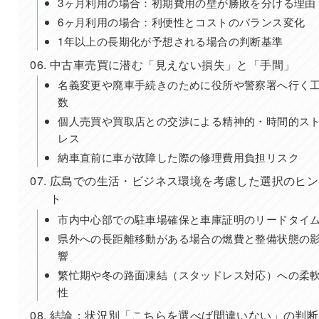
3ヶ月利用の場合：初期費用の壁が勝敗を分ける理由
6ヶ月利用の場合：利便性とコストのバランス変化
1年以上の長期化が予想される場合の判断基準
中古車売買に潜む「見えない損失」と「手間」
名義変更や廃車手続きのために役所や警察署へ行く
数
個人売買や買取店との交渉による精神的・時間的ス
レス
納車直前に車が故障した際の修理費用負担リスク
広島での生活・ビジネス環境を考慮した選択のヒン
ト
市内中心部での駐車場確保と車庫証明のリードタイ
県外への長距離移動がある場合の燃費と整備状態の
響
繁忙期や冬の路面凍結（スタッドレス対応）への柔
性
結論：状況別「こちらを選べば間違いない」の判断