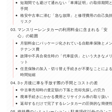
短期間でも避けて通れない「車庫証明」の取得期間
手間
格安中古車に潜む「急な故障」と修理費用の自己負
リスク
マンスリーレンタカーの利用料金に含まれる「安
心」の範囲
月額料金にパッケージ化されている自動車保険とメ
テナンス費
故障や不具合発生時の「代車提供」という大きなメ
ット
任意保険の加入・切り替え手続きが不要なことによ
時間短縮
3ヶ月後に車を手放す際の手間とコストの差
中古車売却時の査定額の下落と売却先探しの労力
廃車手続きにかかる費用とリサイクル券の取り扱い
返却するだけで完了するレンタカーの圧倒的な簡便
維持費のシミュレーション：駐車場代以外のランニ