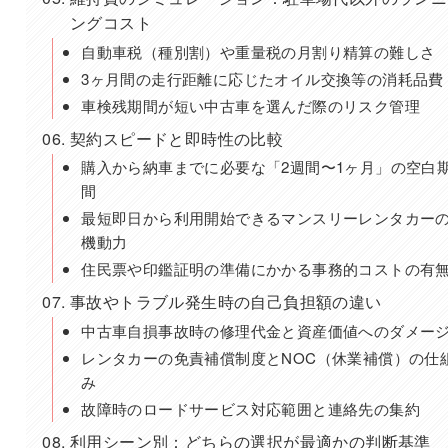
ングコスト
自動車税（種別割）や重量税の月割り精算の難しさ
3ヶ月間の走行距離に応じたオイル交換等の消耗品費
車検残期間が短い中古車を選んだ際のリスク管理
契約スピードと即時性の比較
購入から納車までに必要な「2週間〜1ヶ月」の空白
間
最短即日から利用開始できるマンスリーレンタカー
機動力
住民票や印鑑証明の準備にかかる事務的コストの有
事故やトラブル発生時の自己負担額の違い
中古車自損事故時の修理代金と資産価値へのダメー
レンタカーの免責補償制度とNOC（休業補償）の仕
み
故障時のロードサービス対応範囲と連絡先の集約
利用シーン別：どちらの選択が最適かの判断基準